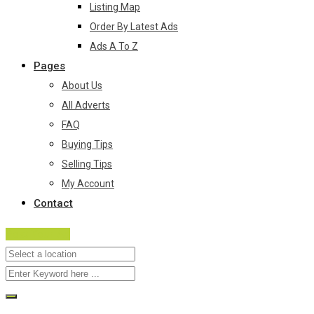
Listing Map
Order By Latest Ads
Ads A To Z
Pages
About Us
All Adverts
FAQ
Buying Tips
Selling Tips
My Account
Contact
Post Your Ad