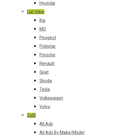
Hyundai
List View
Kia
MG
Peugeot
Polestar
Porsche
Renault
Seat
Skoda
Tesla
Volkswagen
Volvo
Col3
All Ads
All Ads By Make/Model