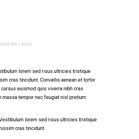
Generate Leads
tibulum lorem sed risus ultricies tristique
sim cras tincidunt. Convallis aenean et tortor
cu cursus euismod quis viverra nibh cras
in massa tempor nec feugiat nisl pretium
estibulum lorem sed risus ultricies tristique
nissim cras tincidunt.