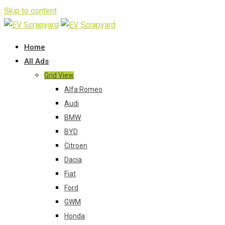
Skip to content
Home
All Ads
Grid View
Alfa Romeo
Audi
BMW
BYD
Citroen
Dacia
Fiat
Ford
GWM
Honda