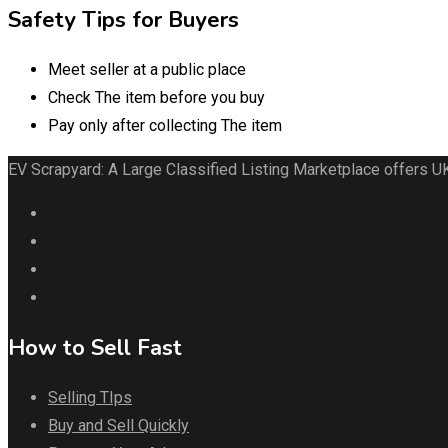
Safety Tips for Buyers
Meet seller at a public place
Check The item before you buy
Pay only after collecting The item
EV Scrapyard: A Large Classified Listing Marketplace offers U
How to Sell Fast
Selling TIps
Buy and Sell Quickly